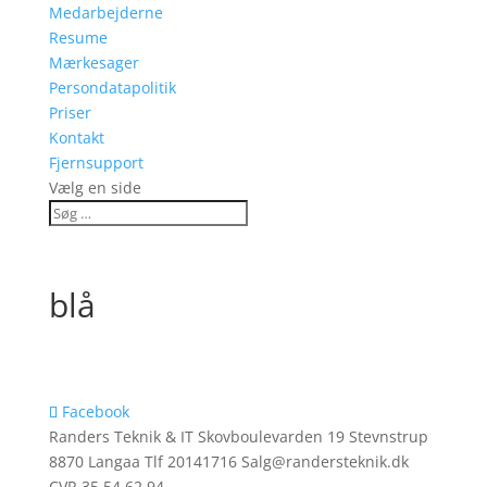
Medarbejderne
Resume
Mærkesager
Persondatapolitik
Priser
Kontakt
Fjernsupport
Vælg en side
blå
Facebook
Randers Teknik & IT Skovboulevarden 19 Stevnstrup
8870 Langaa Tlf 20141716 Salg@randersteknik.dk
CVR 35 54 62 94