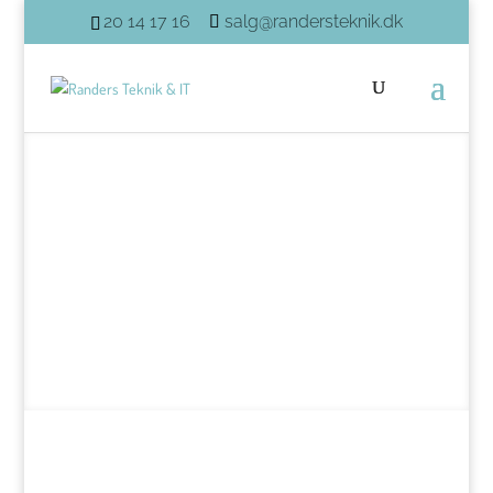
20 14 17 16
salg@randersteknik.dk
Om Randers Teknik
& IT
en lokal iværksætter virksomhed