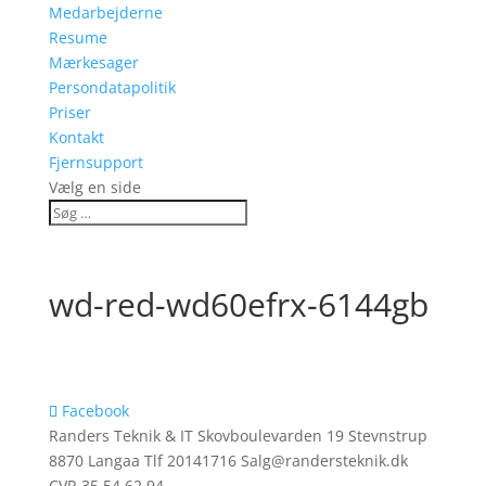
Medarbejderne
Resume
Mærkesager
Persondatapolitik
Priser
Kontakt
Fjernsupport
Vælg en side
wd-red-wd60efrx-6144gb
Facebook
Randers Teknik & IT Skovboulevarden 19 Stevnstrup
8870 Langaa Tlf 20141716 Salg@randersteknik.dk
CVR 35 54 62 94